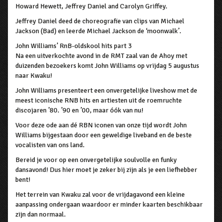
Howard Hewett, Jeffrey Daniel and Carolyn Griffey.
Jeffrey Daniel deed de choreografie van clips van Michael
Jackson (Bad) en leerde Michael Jackson de ‘moonwalk’.
John Williams’ RnB-oldskool hits part 3
Na een uitverkochte avond in de RMT zaal van de Ahoy met
duizenden bezoekers komt John Williams op vrijdag 5 augustus
naar Kwaku!
John Williams presenteert een onvergetelijke liveshow met de
meest iconische RNB hits en artiesten uit de roemruchte
discojaren ’80. ’90 en ’00, maar óók van nu!
Voor deze ode aan dé RBN iconen van onze tijd wordt John
Williams bijgestaan door een geweldige liveband en de beste
vocalisten van ons land.
Bereid je voor op een onvergetelijke soulvolle en funky
dansavond! Dus hier moet je zeker bij zijn als je een liefhebber
bent!
Het terrein van Kwaku zal voor de vrijdagavond een kleine
aanpassing ondergaan waardoor er minder kaarten beschikbaar
zijn dan normaal.